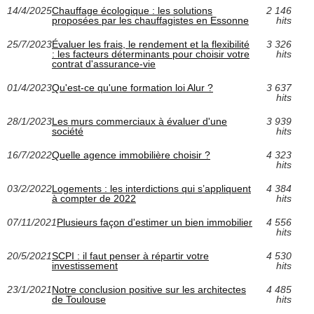
14/4/2025
Chauffage écologique : les solutions
2 146
proposées par les chauffagistes en Essonne
hits
25/7/2023
Évaluer les frais, le rendement et la flexibilité
3 326
: les facteurs déterminants pour choisir votre
hits
contrat d'assurance-vie
01/4/2023
Qu'est-ce qu'une formation loi Alur ?
3 637
hits
28/1/2023
Les murs commerciaux à évaluer d'une
3 939
société
hits
16/7/2022
Quelle agence immobilière choisir ?
4 323
hits
03/2/2022
Logements : les interdictions qui s’appliquent
4 384
à compter de 2022
hits
07/11/2021
Plusieurs façon d'estimer un bien immobilier
4 556
hits
20/5/2021
SCPI : il faut penser à répartir votre
4 530
investissement
hits
23/1/2021
Notre conclusion positive sur les architectes
4 485
de Toulouse
hits