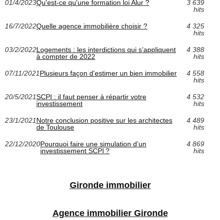
01/4/2023
Qu'est-ce qu'une formation loi Alur ?
3 639
hits
16/7/2022
Quelle agence immobilière choisir ?
4 325
hits
03/2/2022
Logements : les interdictions qui s’appliquent
4 388
à compter de 2022
hits
07/11/2021
Plusieurs façon d'estimer un bien immobilier
4 558
hits
20/5/2021
SCPI : il faut penser à répartir votre
4 532
investissement
hits
23/1/2021
Notre conclusion positive sur les architectes
4 489
de Toulouse
hits
22/12/2020
Pourquoi faire une simulation d’un
4 869
investissement SCPI ?
hits
Gironde immobilier
Agence immobilier Gironde